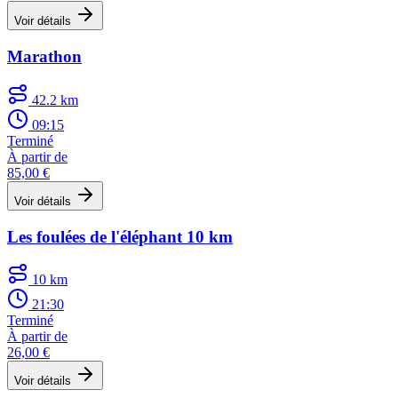
Voir détails
Marathon
42.2 km
09:15
Terminé
À partir de
85,00 €
Voir détails
Les foulées de l'éléphant 10 km
10 km
21:30
Terminé
À partir de
26,00 €
Voir détails