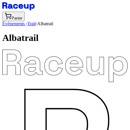
Panier
Événements
›
Trail
›
Albatrail
Albatrail