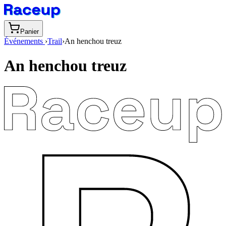
Panier
Événements
›
Trail
›
An henchou treuz
An henchou treuz