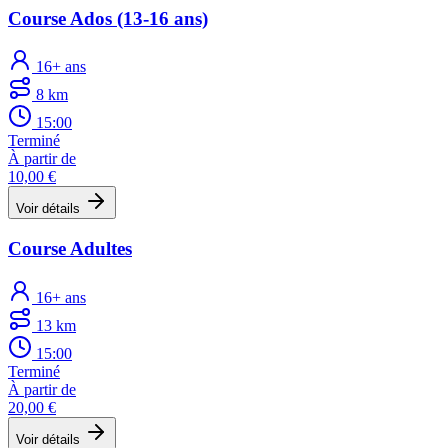
Course Ados (13-16 ans)
16+ ans
8 km
15:00
Terminé
À partir de
10,00 €
Voir détails
Course Adultes
16+ ans
13 km
15:00
Terminé
À partir de
20,00 €
Voir détails