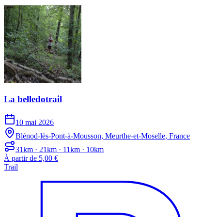
La belledotrail
10 mai 2026
Blénod-lès-Pont-à-Mousson, Meurthe-et-Moselle, France
31km · 21km · 11km · 10km
À partir de 5,00 €
Trail