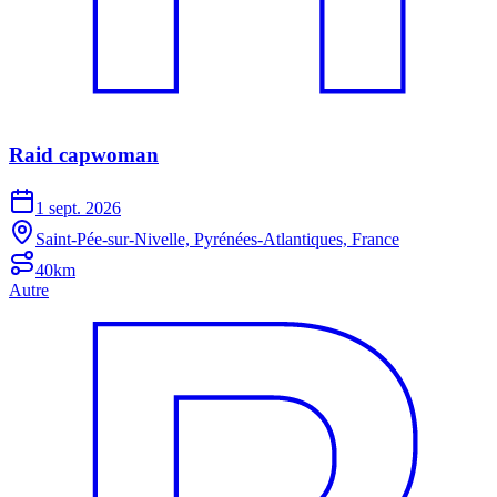
Raid capwoman
1 sept. 2026
Saint-Pée-sur-Nivelle, Pyrénées-Atlantiques, France
40km
Autre