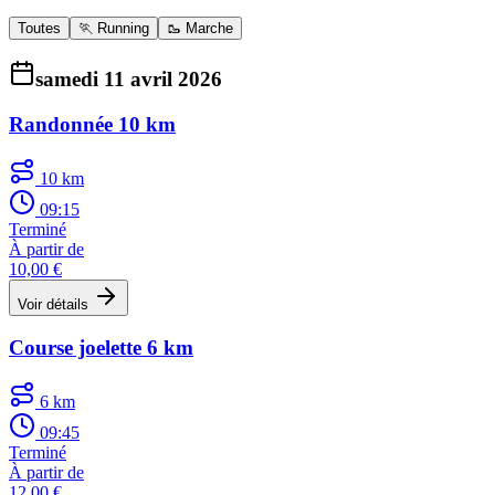
Toutes
🏃 Running
🥾 Marche
samedi 11 avril 2026
Randonnée 10 km
10 km
09:15
Terminé
À partir de
10,00 €
Voir détails
Course joelette 6 km
6 km
09:45
Terminé
À partir de
12,00 €