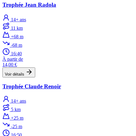
Trophée Jean Radola
14+ ans
11 km
+68 m
-68 m
16:40
À partir de
14,00 €
Voir détails
Trophée Claude Renoir
14+ ans
5 km
+25 m
-25 m
16:50