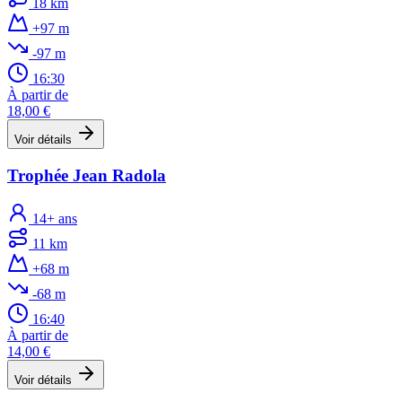
18 km
+97 m
-97 m
16:30
À partir de
18,00 €
Voir détails
Trophée Jean Radola
14+ ans
11 km
+68 m
-68 m
16:40
À partir de
14,00 €
Voir détails