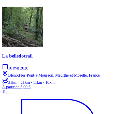
La belledotrail
10 mai 2026
Blénod-lès-Pont-à-Mousson, Meurthe-et-Moselle, France
31km · 21km · 11km · 10km
À partir de 5,00 €
Trail