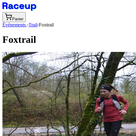
Panier
Événements
›
Trail
›
Foxtrail
Foxtrail