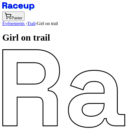
Panier
Événements
›
Trail
›
Girl on trail
Girl on trail