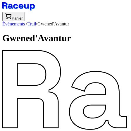
Panier
Événements
›
Trail
›
Gwened'Avantur
Gwened'Avantur