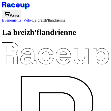
Panier
Événements
›
Vélo
›
La breizh'flandrienne
La breizh'flandrienne