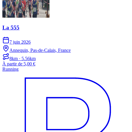
La 555
7 juin 2026
Annequin, Pas-de-Calais, France
8km · 5.56km
À partir de 5,00 €
Running