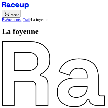
Panier
Événements
›
Trail
›
La foyenne
La foyenne