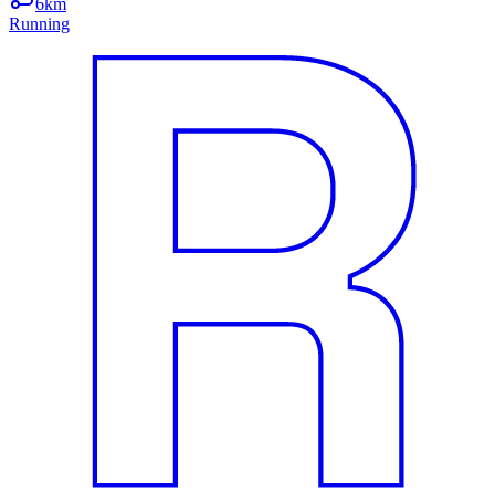
6km
Running