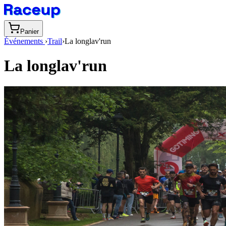
Panier
Événements
›
Trail
›
La longlav'run
La longlav'run