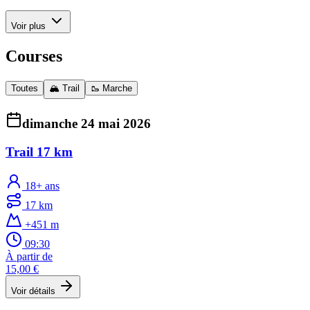
Voir plus
Courses
Toutes
🏔️ Trail
🥾 Marche
dimanche 24 mai 2026
Trail 17 km
18+ ans
17 km
+451 m
09:30
À partir de
15,00 €
Voir détails