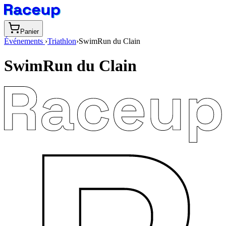
Panier
Événements
›
Triathlon
›
SwimRun du Clain
SwimRun du Clain