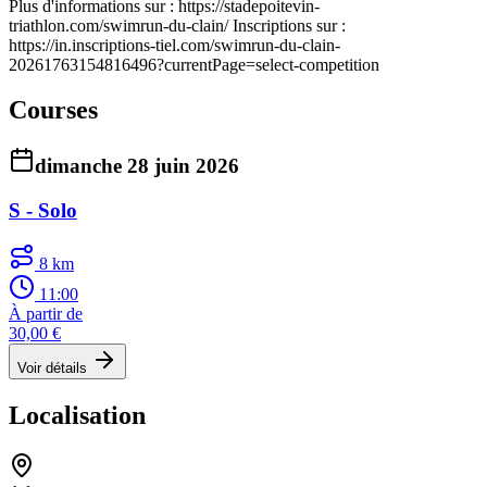
Plus d'informations sur :
https://stadepoitevin-
triathlon.com/swimrun-du-clain/
Inscriptions sur :
https://in.inscriptions-tiel.com/swimrun-du-clain-
20261763154816496?currentPage=select-competition
Courses
dimanche 28 juin 2026
S - Solo
8 km
11:00
À partir de
30,00 €
Voir détails
Localisation