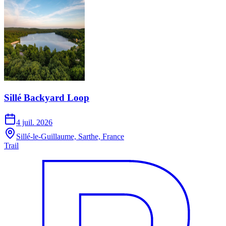
Sillé Backyard Loop
4 juil. 2026
Sillé-le-Guillaume, Sarthe, France
Trail