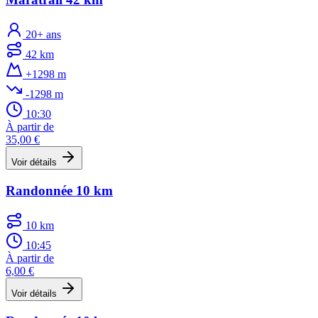
20+ ans
42 km
+1298 m
-1298 m
10:30
À partir de
35,00 €
Voir détails
Randonnée 10 km
10 km
10:45
À partir de
6,00 €
Voir détails