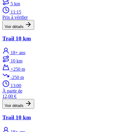
5 km
11:15
Prix à vérifier
Voir détails
Trail 10 km
18+ ans
10 km
+250 m
-250 m
13:00
À partir de
12,00 €
Voir détails
Trail 10 km
18+ ans