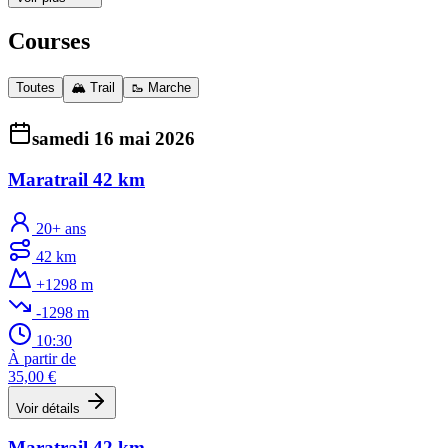
Courses
Toutes
🏔️ Trail
🥾 Marche
samedi 16 mai 2026
Maratrail 42 km
20+ ans
42 km
+1298 m
-1298 m
10:30
À partir de
35,00 €
Voir détails
Maratrail 42 km