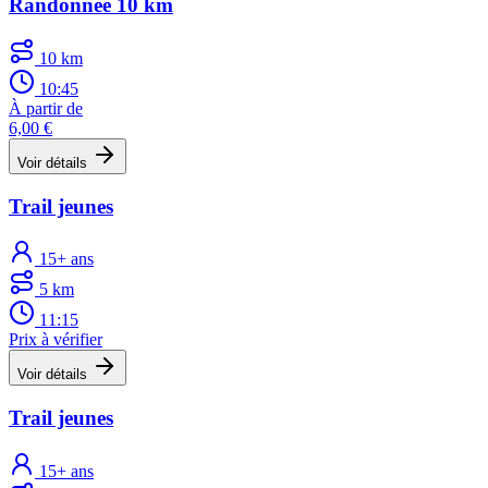
Randonnée 10 km
10 km
10:45
À partir de
6,00 €
Voir détails
Trail jeunes
15+ ans
5 km
11:15
Prix à vérifier
Voir détails
Trail jeunes
15+ ans