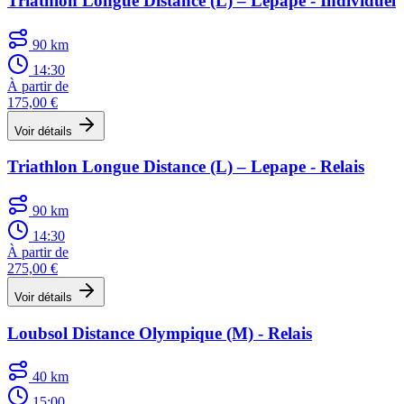
Triathlon Longue Distance (L) – Lepape - Individuel
90 km
14:30
À partir de
175,00 €
Voir détails
Triathlon Longue Distance (L) – Lepape - Relais
90 km
14:30
À partir de
275,00 €
Voir détails
Loubsol Distance Olympique (M) - Relais
40 km
15:00