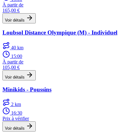
À partir de
165,00 €
Voir détails
Loubsol Distance Olympique (M) - Individuel
40 km
15:00
À partir de
105,00 €
Voir détails
Minikids - Poussins
2 km
16:30
Prix à vérifier
Voir détails