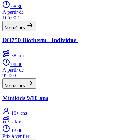
08:30
À partir de
105,00 €
Voir détails
DO750 Biotherm - Individuel
38 km
08:30
À partir de
95,00 €
Voir détails
Minikids 9/10 ans
10+ ans
2 km
13:00
Prix à vérifier