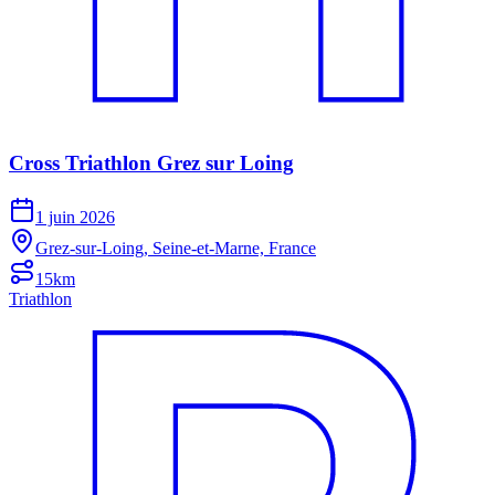
Crоss Trіаthlоn Grеz sur Lоіng
1 juin 2026
Grez-sur-Loing, Seine-et-Marne, France
15km
Triathlon