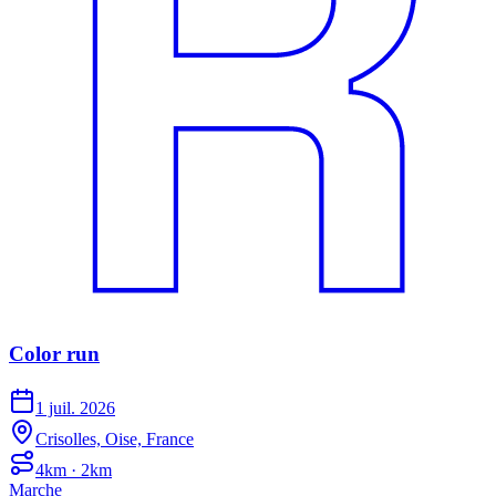
Color run
1 juil. 2026
Crisolles, Oise, France
4km · 2km
Marche