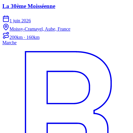
La 30ème Moisséenne
1 juin 2026
Moissy-Cramayel, Aube, France
200km · 160km
Marche