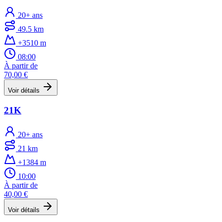
20+ ans
49.5 km
+3510 m
08:00
À partir de
70,00 €
Voir détails
21K
20+ ans
21 km
+1384 m
10:00
À partir de
40,00 €
Voir détails