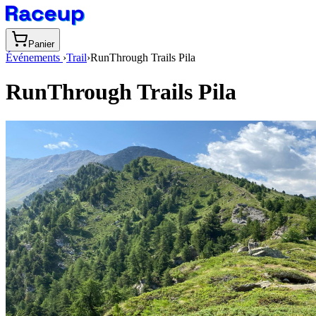
Panier
Événements
›
Trail
›
RunThrough Trails Pila
RunThrough Trails Pila