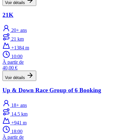
Voir détails
21K
20+ ans
21 km
+1384 m
10:00
À partir de
40,00 €
Voir détails
Up & Down Race Group of 6 Booking
18+ ans
14.5 km
+941 m
18:00
À partir de