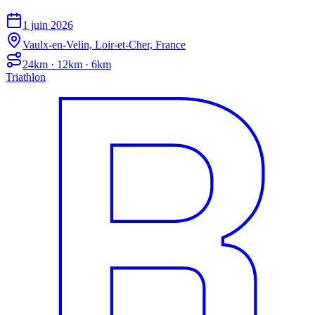
1 juin 2026
Vaulx-en-Velin, Loir-et-Cher, France
24km · 12km · 6km
Triathlon