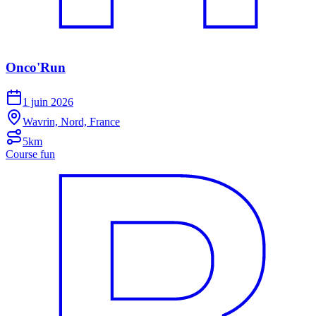
Onco'Run
1 juin 2026
Wavrin, Nord, France
5km
Course fun