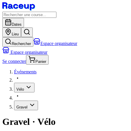
Dates
Lieu
Espace organisateur
Rechercher
Espace organisateur
Se connecter
Panier
Événements
Vélo
Gravel
Gravel
· Vélo